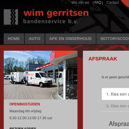
Wie zijn wij
| FAQ |
Contact
HOME
AUTO
APK EN ONDERHOUD
MOTOR/SCOO
AFSPRAAK
Is er geen gesch
OPENINGSTIJDEN
Maandag t/m vrijdag
8.30-12.00 13.00-17.30 uur